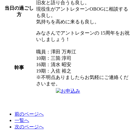
旧友と語り合うも良し。
当日の過ごし
現役生がアントレターンOBOGに相談する
方
も良し。
気持ちを高めに来るも良し。
みなさんでアントレターンの 15周年をお祝
いしましょう！
職員：澤田 万寿江
10期：三箇 淳司
16期：清水 昭安
幹事
19期：入佐 裕之
※不明点ありましたらお気軽にご連絡くだ
さいませ。
前のページへ
一覧へ
次のページへ